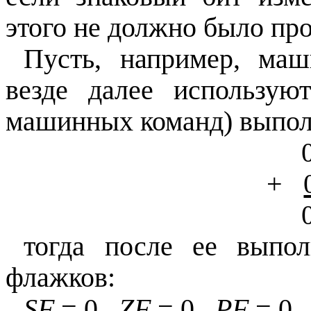
этого не должно было пр
Пусть, например, ма
везде далее использую
машинных команд) выпол
0010 0011 
+
0101 0101 
тогда после ее выпол
флажков:
SF
= 0,
ZF
= 0,
PF
= 0