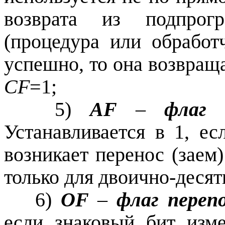
возврата из подпрог
(процедура или обработ
успешно, то она возвращ
CF
=1;
5)
AF
–
флаг 
Устанавливается в 1, е
возникает перенос (заем)
только для двоично-деся
6)
OF
–
флаг переп
если знаковый бит изме