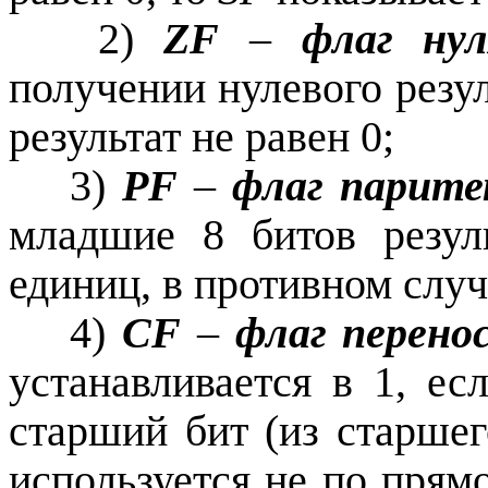
2)
ZF
–
флаг нул
получении нулевого резул
результат не равен 0;
3)
PF
–
флаг парит
младшие 8 битов резул
единиц, в противном случ
4)
CF
–
флаг перено
устанавливается в 1, ес
старший бит (из старше
используется не по прям