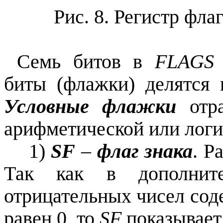
Рис. 8. Регистр фл
Cемь битов в
FLAGS
биты (флажки) делятся
Условные флажки
отра
арифметической или логи
1)
SF
–
флаг знака
. Р
Так как в дополнит
отрицательных чисел сод
равен 0, то
SF
показывает 