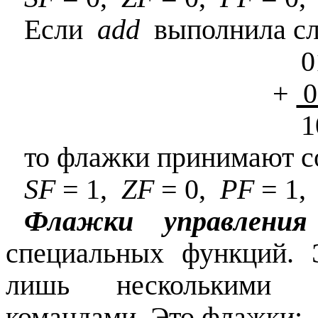
Если
add
выполнила с
0101 0100 
+
0
1001 1001 
то флажки принимают с
SF
= 1,
ZF
= 0,
PF
= 1
Флажки управления
специальных функций. 
лишь несколькими 
командами. Это флажки: