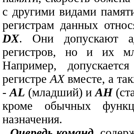
с другими видами памяти
регистрам данных отно
DX
. Они допускают а
регистров, но и их м
Например, допускаетс
регистре
АХ
вместе, а та
-
AL
(младший) и
АН
(ст
кроме обычных функц
назнач
Очередь команд
содерж