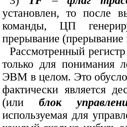
3)
TF
–
флаг трас
установлен, то после 
команды, ЦП генериру
прерывание (прерывание 
Рассмотренный регист
только для понимания 
ЭВМ в целом. Это обусло
фактически является д
(или
блок управлен
используемая для управ