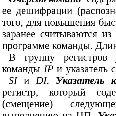
ее дешифрации (распозн
того, для повышения быс
заранее считываются и
программе команды. Длина
В группу регистро
команды
IP
и указатель 
SI
и
DI
.
Указатель 
регистр, который сод
(смещение) следующ
выполнению на ЦП.
Ука