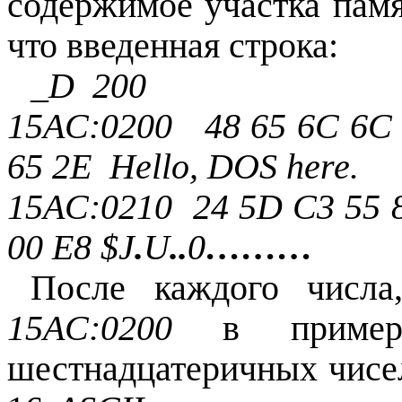
содержимое участка памя
что введенная строка:
_D 200
15А
C:0200 48 65 6C 6C 6
65 2E
Hello, DOS
here.
15А
C:0210 24 5D C3 55 
00 E8 $J
.
U
..
0
………
После каждого числа
15AС:0200
в пример
шестнадцатеричных чисел