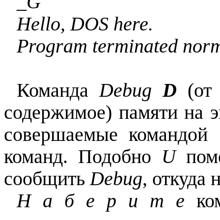
_G
Hello, DOS here.
Program terminated norm
Команда
Debug
D
(от 
содержимое) памяти на э
совершаемые командой
команд. Подобно
U
поме
сообщить
Debug
, откуда 
Н а б е р и т е
ком