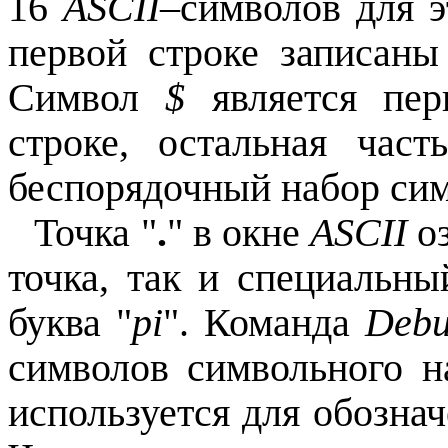
16
ASCII
–символов для э
первой строке записаны
Символ
$
является пер
строке, остальная част
беспорядочный набор сим
Точка "
.
" в окне
АSCII
оз
точка, так и специальны
буква "
pi
". Команда
Deb
символов символьного 
используется для обозна