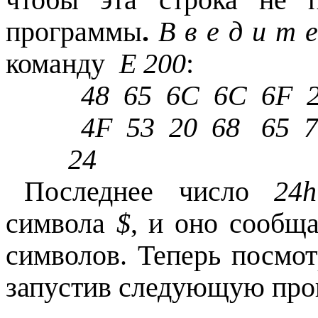
программы
.
В в е д и т 
команду
Е 200
:
48 65 6C 6C 6F 2C
4F 53 20 68 65 72
24
Последнее число
24h
символа
$
, и оно сообщ
символов. Теперь посмот
запустив следующую про