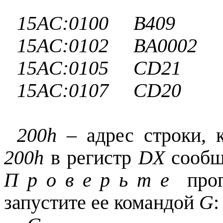
15AC:0100 В40
15AC:0102 BA0002 m
15AC:0105 CD2
15AC:0107 CD2
200h
– адрес строки, к
200h
в регистр
DX
сооб
П р о в е р ь т е
про
запустите ее командой
G
: