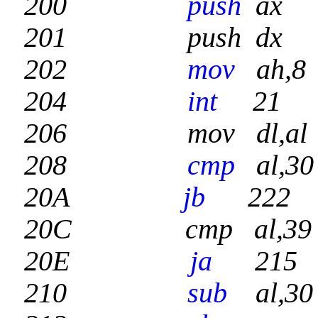
200
push
201 push dx
202
mov
ah,8
204
int
21
206 mov dl,al
208
cmp
al,30
20A
jb
222
20C
cmp al,39
20E
ja
215
210
sub
al,30