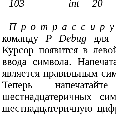
103
int 20
П р о т р а с с и р у
команду
Р
Debug
для п
Курсор появится в лево
ввода символа. Напечат
является правильным сим
Теперь напечатай
шестнадцатеричных си
шестнадцатеричную циф