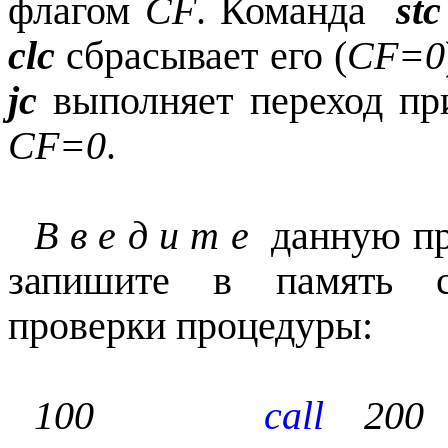
флагом
CF
. Команда
stc
clc
сбрасывает его (
CF=0
jc
выполняет переход п
CF=0
.
В в е д и т е
данную про
запишите в память 
проверки процедуры:
100
call
200