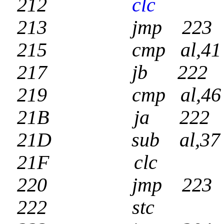
212
clc
213 jmp 223
215 cmp al,41
217 jb 222
219 cmp al,46
21B ja 222
21D sub al,37
21F
clc
220 jmp 223
222 stc