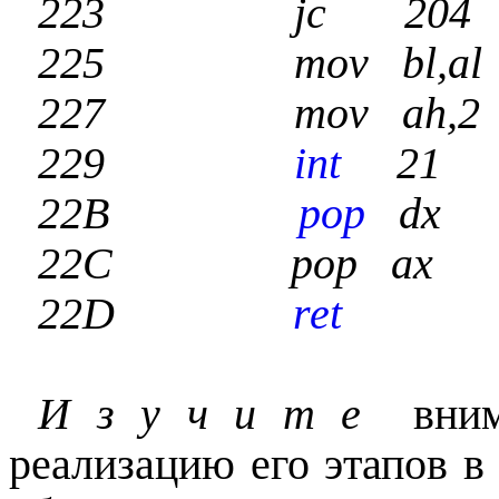
223 jc 204
225 mov bl,al
227 mov ah,2
229
int
21
22B
pop
dx
22C
pop ax
22D
ret
И з у ч и т е
внима
реализацию его этапов в