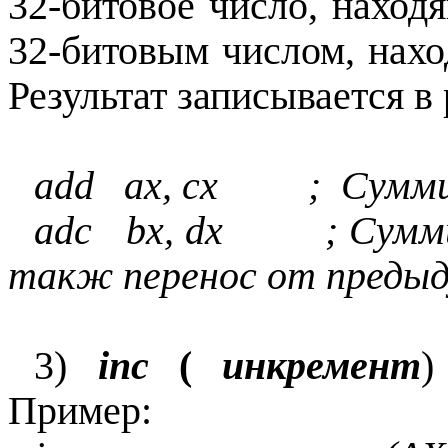
32-битовое число, наход
32-битовым числом, нах
Результат записывается в
add ax, cx ; Суммир
adc bx, dx ; Суммир
такж
перенос от преды
3)
inc
(
инкремент
)
Пример: