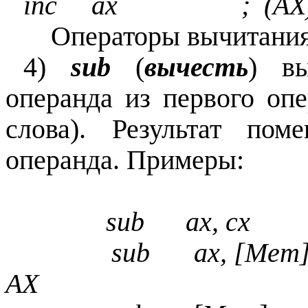
inc ax ; (АХ) 
Операторы вычитания
4)
sub
(
вычесть
) вы
операнда из первого оп
слова). Результат пом
операнда. Примеры:
sub ax, cx 
sub ax, [Mem
AX