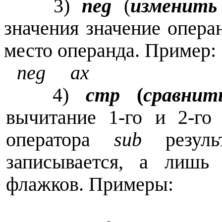
3)
neg
(
изменить
значения значение операн
место операнда. Пример:
neg ax ; 
4)
cmp
(
сравнит
вычитание 1-го и 2-го
оператора
sub
резуль
записывается, а лишь 
флажков. Примеры: