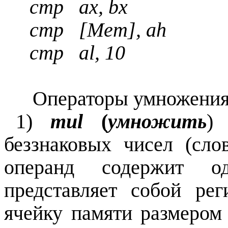
cmp ax, bx ; 
cmp [Mem], ah 
cmp al, 10 ; 
Операторы умножения
1)
mul
(
умножить
)
беззнаковых чисел (сло
операнд содержит 
представляет собой ре
ячейку памяти размером 