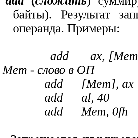
add
(
сложить
) суммир
байты). Результат за
операнда. Примеры:
add ax, [Mem]
Mem - слово в ОП
add [Mem], ax 
add al, 40 ;
add Mem, 0fh ;