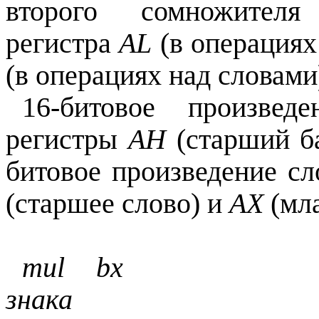
второго сомножителя
регистра
AL
(в операциях
(в операциях над словами
16-битовое произвед
регистры
AH
(старший б
битовое произведение с
(старшее слово) и
AX
(мла
mul bx ; Умно
знака