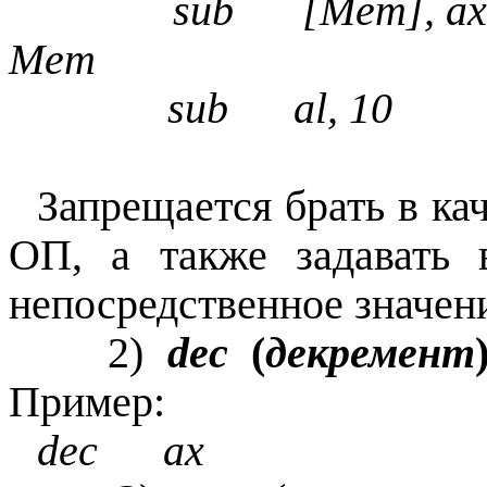
sub [Mem], a
Mem
sub al, 10 
Запрещается брать в ка
ОП, а также задавать 
непосредственное значен
2)
dec
(
декремент
Пример:
dec ax ; (